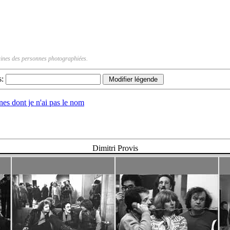
rtaines des personnes photographiées.
s:
nnes dont je n'ai pas le nom
Dimitri Provis