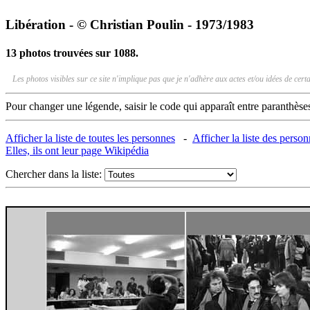
Libération - © Christian Poulin - 1973/1983
13 photos trouvées sur 1088.
Les photos visibles sur ce site n'implique pas que je n'adhère aux actes et/ou idées de ce
Pour changer une légende, saisir le code qui apparaît entre paranthèse
Afficher la liste de toutes les personnes
-
Afficher la liste des perso
Elles, ils ont leur page Wikipédia
Chercher dans la liste: