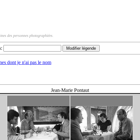
rtaines des personnes photographiées.
s:
nnes dont je n'ai pas le nom
Jean-Marie Pontaut