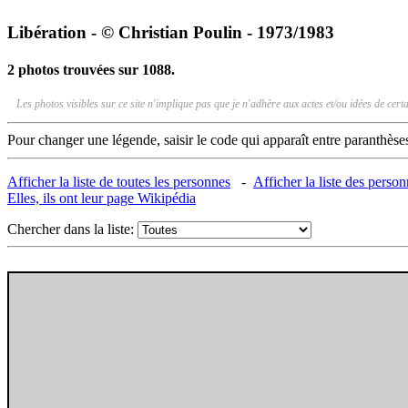
Libération - © Christian Poulin - 1973/1983
2 photos trouvées sur 1088.
Les photos visibles sur ce site n'implique pas que je n'adhère aux actes et/ou idées de ce
Pour changer une légende, saisir le code qui apparaît entre paranthèse
Afficher la liste de toutes les personnes
-
Afficher la liste des perso
Elles, ils ont leur page Wikipédia
Chercher dans la liste: