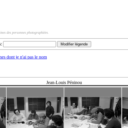
rtaines des personnes photographiées.
s:
nnes dont je n'ai pas le nom
Jean-Louis Péninou