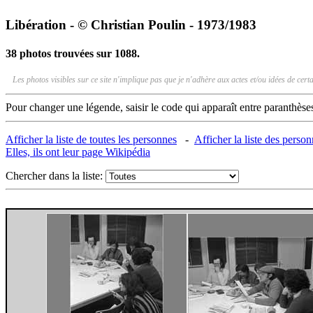
Libération - © Christian Poulin - 1973/1983
38 photos trouvées sur 1088.
Les photos visibles sur ce site n'implique pas que je n'adhère aux actes et/ou idées de ce
Pour changer une légende, saisir le code qui apparaît entre paranthèse
Afficher la liste de toutes les personnes
-
Afficher la liste des perso
Elles, ils ont leur page Wikipédia
Chercher dans la liste: