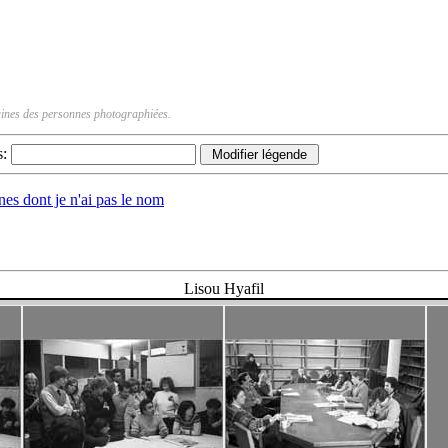
rtaines des personnes photographiées.
s:
nnes dont je n'ai pas le nom
Lisou Hyafil