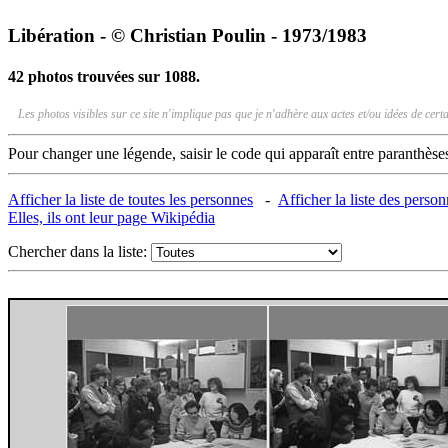
Libération - © Christian Poulin - 1973/1983
42 photos trouvées sur 1088.
Les photos visibles sur ce site n'implique pas que je n'adhère aux actes et/ou idées de ce
Pour changer une légende, saisir le code qui apparaît entre paranthèse
Afficher la liste de toutes les personnes
-
Afficher la liste des perso
Elles, ils ont leur page Wikipédia
Chercher dans la liste: