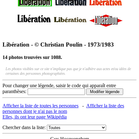
Libération - © Christian Poulin - 1973/1983
14 photos trouvées sur 1088.
Les photos visibles sur ce site n'implique pas que je n'adhère aux actes et/ou idées de
certaines des personnes photographiées.
Pour changer une légende, saisir le code qui apparaît entre
paranthèses:
Afficher la liste de toutes les personnes
-
Afficher la liste des
personnes dont je n'ai pas le nom
Elles, ils ont leur page Wikipédia
Chercher dans la liste:
Guy Hocquenghem