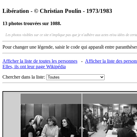
Libération - © Christian Poulin - 1973/1983
13 photos trouvées sur 1088.
Les photos visibles sur ce site n'implique pas que je n'adhère aux actes et/ou idées de ce
Pour changer une légende, saisir le code qui apparaît entre paranthèse
Afficher la liste de toutes les personnes
-
Afficher la liste des perso
Elles, ils ont leur page Wikipédia
Chercher dans la liste: