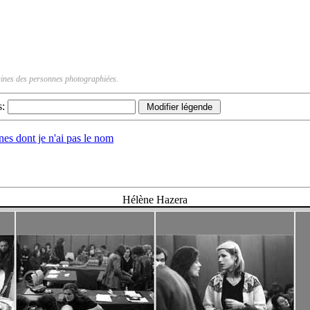
rtaines des personnes photographiées.
s:
nnes dont je n'ai pas le nom
Hélène Hazera