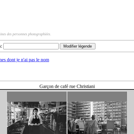
rtaines des personnes photographiées.
s:
nnes dont je n'ai pas le nom
Garçon de café rue Christiani