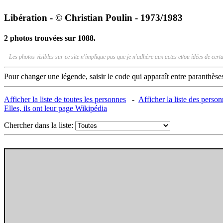
Libération - © Christian Poulin - 1973/1983
2 photos trouvées sur 1088.
Les photos visibles sur ce site n'implique pas que je n'adhère aux actes et/ou idées de ce
Pour changer une légende, saisir le code qui apparaît entre paranthèse
Afficher la liste de toutes les personnes
-
Afficher la liste des perso
Elles, ils ont leur page Wikipédia
Chercher dans la liste: