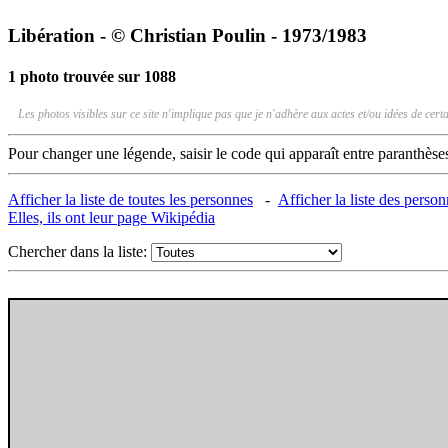
Libération - © Christian Poulin - 1973/1983
1 photo trouvée sur 1088
Les photos visibles sur ce site n'implique pas que je n'adhère aux actes et/ou idées de ce
Pour changer une légende, saisir le code qui apparaît entre paranthèse
Afficher la liste de toutes les personnes
-
Afficher la liste des perso
Elles, ils ont leur page Wikipédia
Chercher dans la liste: