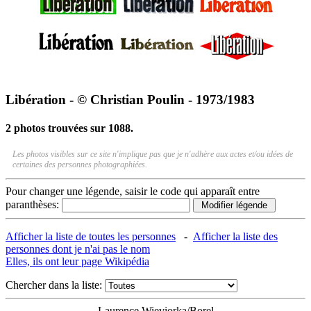
Libération - © Christian Poulin - 1973/1983
2 photos trouvées sur 1088.
Les photos visibles sur ce site n'implique pas que je n'adhère aux actes et/ou idées de
certaines des personnes photographiées.
Pour changer une légende, saisir le code qui apparaît entre
paranthèses:
Afficher la liste de toutes les personnes
-
Afficher la liste des
personnes dont je n'ai pas le nom
Elles, ils ont leur page Wikipédia
Chercher dans la liste:
Laurence Wieviorka/Borel